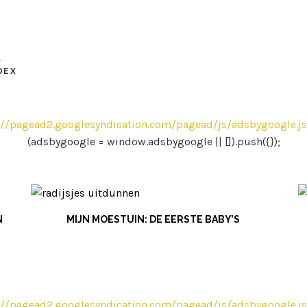
L:
DEX
//pagead2.googlesyndication.com/pagead/js/adsbygoogle.js
(adsbygoogle = window.adsbygoogle || []).push({});
N
MIJN MOESTUIN: DE EERSTE BABY’S
//pagead2.googlesyndication.com/pagead/js/adsbygoogle.js