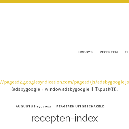
HOBBY’S
RECEPTEN
FI
//pagead2.googlesyndication.com/pagead/js/adsbygoogle.js
(adsbygoogle = window.adsbygoogle || []).push({});
AUGUSTUS 19, 2012
REAGEREN UITGESCHAKELD
recepten-index